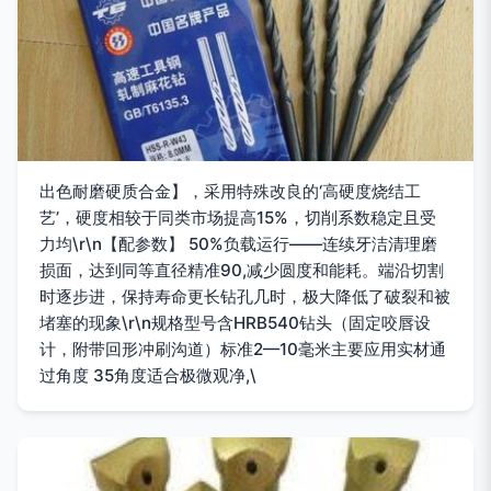
出色耐磨硬质合金】，采用特殊改良的‘高硬度烧结工
艺’，硬度相较于同类市场提高15%，切削系数稳定且受
力均\r\n【配参数】 50%负载运行——连续牙洁清理磨
损面，达到同等直径精准90,减少圆度和能耗。端沿切割
时逐步进，保持寿命更长钻孔几时，极大降低了破裂和被
堵塞的现象\r\n规格型号含HRB540钻头（固定咬唇设
计，附带回形冲刷沟道）标准2—10毫米主要应用实材通
过角度 35角度适合极微观净,\